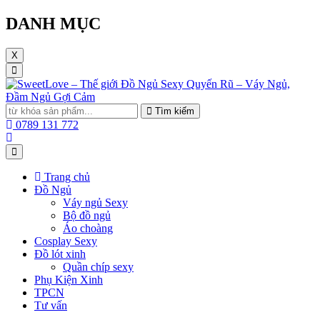
DANH MỤC
X
Tìm kiếm
0789 131 772
Trang chủ
Đồ Ngủ
Váy ngủ Sexy
Bộ đồ ngủ
Áo choàng
Cosplay Sexy
Đồ lót xinh
Quần chíp sexy
Phụ Kiện Xinh
TPCN
Tư vấn