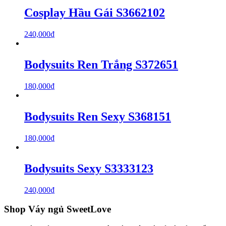
Cosplay Hầu Gái S3662102
240,000
₫
Bodysuits Ren Trắng S372651
180,000
₫
Bodysuits Ren Sexy S368151
180,000
₫
Bodysuits Sexy S3333123
240,000
₫
Shop Váy ngủ SweetLove