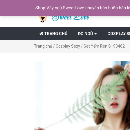
Shop Váy ngủ SweetLove chuyên bán buôn bán lẻ 
TRANG CHỦ
ĐỒ NGỦ
COSPLAY S
Trang chủ
/
Cosplay Sexy
/ Set Yếm Ren S193462