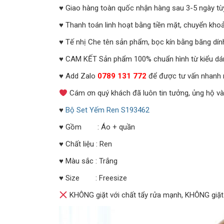
♥ Giao hàng toàn quốc nhận hàng sau 3-5 ngày tù
♥ Thanh toán linh hoạt bằng tiền mặt, chuyển khoả
♥ Tế nhị Che tên sản phẩm, bọc kín bằng băng dín
♥ CAM KẾT Sản phẩm 100% chuẩn hình từ kiểu dáng 
♥ Add Zalo
0789 131 772
để được tư vấn nhanh 
Cám ơn quý khách đã luôn tin tưởng, ủng hộ v
♥
Bộ Set Yếm Ren S193462
♥ Gồm : Áo + quần
♥ Chất liệu : Ren
♥ Màu sắc : Trắng
♥ Size : Freesize
KHÔNG giặt với chất tẩy rửa mạnh, KHÔNG giặ