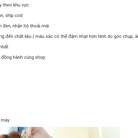
y theo khu vực
n, ship cod
h đen, nhận hộ thoải mái
đến chất liệu ( màu sắc có thể đậm nhạt hơn hình do góc chụp, ánh
nhất
à đồng hành cùng shop
t máy