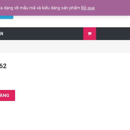
 đa dạng về mẫu mã và kiểu dáng sản phẩm
Bỏ qua
0789 131 772
kiếm
ẤN
62
HÀNG