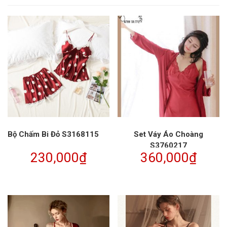
Bộ Chấm Bi Đỏ S3168115
Set Váy Áo Choàng
S3760217
230,000
₫
360,000
₫