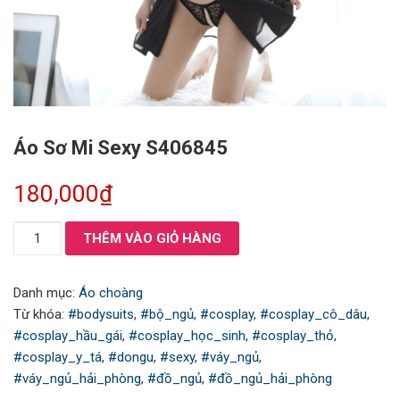
Áo Sơ Mi Sexy S406845
180,000
₫
Áo
THÊM VÀO GIỎ HÀNG
Sơ
Mi
Danh mục:
Áo choàng
Sexy
Từ khóa:
#bodysuits
,
#bộ_ngủ
,
#cosplay
,
#cosplay_cô_dâu
,
S406845
#cosplay_hầu_gái
,
#cosplay_học_sinh
,
#cosplay_thỏ
,
số
#cosplay_y_tá
,
#dongu
,
#sexy
,
#váy_ngủ
,
lượng
#váy_ngủ_hải_phòng
,
#đồ_ngủ
,
#đồ_ngủ_hải_phòng