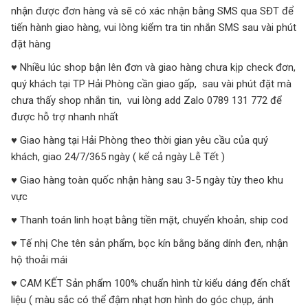
nhận được đơn hàng và sẽ có xác nhận bằng SMS qua SĐT để
tiến hành giao hàng, vui lòng kiểm tra tin nhắn SMS sau vài phút
đặt hàng
♥ Nhiều lúc shop bận lên đơn và giao hàng chưa kịp check đơn,
quý khách tại TP Hải Phòng cần giao gấp, sau vài phút đặt mà
chưa thấy shop nhắn tin, vui lòng add Zalo 0789 131 772 để
được hỗ trợ nhanh nhất
♥ Giao hàng tại Hải Phòng theo thời gian yêu cầu của quý
khách, giao 24/7/365 ngày ( kể cả ngày Lễ Tết )
♥ Giao hàng toàn quốc nhận hàng sau 3-5 ngày tùy theo khu
vực
♥ Thanh toán linh hoạt bằng tiền mặt, chuyển khoản, ship cod
♥ Tế nhị Che tên sản phẩm, bọc kín bằng băng dính đen, nhận
hộ thoải mái
♥ CAM KẾT Sản phẩm 100% chuẩn hình từ kiểu dáng đến chất
liệu ( màu sắc có thể đậm nhạt hơn hình do góc chụp, ánh