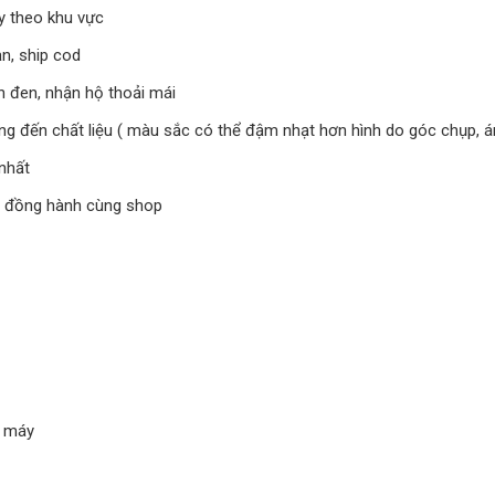
y theo khu vực
n, ship cod
h đen, nhận hộ thoải mái
đến chất liệu ( màu sắc có thể đậm nhạt hơn hình do góc chụp, ánh
nhất
à đồng hành cùng shop
t máy