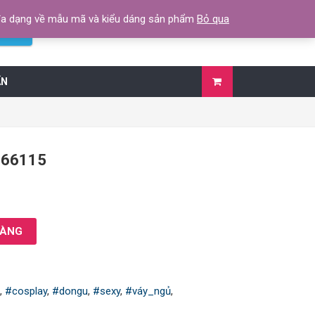
 đa dạng về mẫu mã và kiểu dáng sản phẩm
Bỏ qua
0789 131 772
kiếm
ẤN
166115
HÀNG
ủ
,
#cosplay
,
#dongu
,
#sexy
,
#váy_ngủ
,