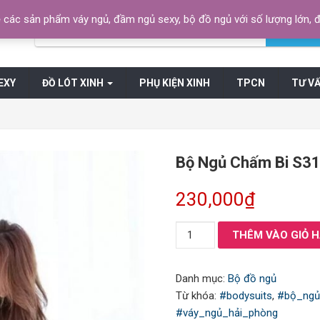
các sản phẩm váy ngủ, đầm ngủ sexy, bộ đồ ngủ với số lượng lớn,
Tìm 
EXY
ĐỒ LÓT XINH
PHỤ KIỆN XINH
TPCN
TƯ V
Bộ Ngủ Chấm Bi S3
230,000
₫
Bộ
THÊM VÀO GIỎ 
Ngủ
Chấm
Danh mục:
Bộ đồ ngủ
Bi
Từ khóa:
#bodysuits
,
#bộ_ng
S3166115
#váy_ngủ_hải_phòng
số