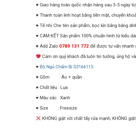
♥ Giao hàng toàn quốc nhận hàng sau 3-5 ngày tù
♥ Thanh toán linh hoạt bằng tiền mặt, chuyển khoả
♥ Tế nhị Che tên sản phẩm, bọc kín bằng băng dín
♥ CAM KẾT Sản phẩm 100% chuẩn hình từ kiểu dáng 
♥ Add Zalo
0789 131 772
để được tư vấn nhanh 
Cám ơn quý khách đã luôn tin tưởng, ủng hộ v
♥
Bộ Ngủ Chấm Bi S3166115
♥ Gồm : Áo + quần
♥ Chất liệu : Lụa
♥ Màu sắc : Xanh
♥ Size : Freesize
KHÔNG giặt với chất tẩy rửa mạnh, KHÔNG giặ