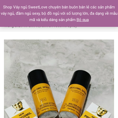
Shop Váy ngủ SweetLove chuyên bán buôn bán lẻ các sản phẩm
váy ngủ, đầm ngủ sexy, bộ đồ ngủ với số lượng lớn, đa dạng về mẫu
mã và kiểu dáng sản phẩm
Bỏ qua
Trang chủ
/
TPCN
/ Xịt CXTS Procomil Spray