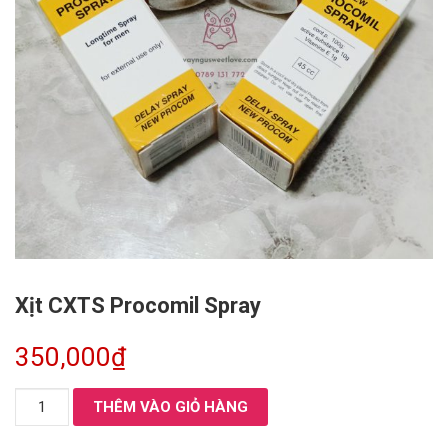
Xịt CXTS Procomil Spray
350,000
₫
Xịt
THÊM VÀO GIỎ HÀNG
CXTS
Procomil