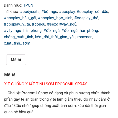
Danh mục:
TPCN
Spray
Từ khóa:
#bodysuits
,
#bộ_ngủ
,
#cosplay
,
#cosplay_cô_dâu
,
số
#cosplay_hầu_gái
,
#cosplay_học_sinh
,
#cosplay_thỏ
,
lượng
#cosplay_y_tá
,
#dongu
,
#sexy
,
#váy_ngủ
,
#váy_ngủ_hải_phòng
,
#đồ_ngủ
,
#đồ_ngủ_hải_phòng
,
chống_xuất_tinh
,
kéo_dài_thời_gian_yêu
,
maxman
,
xuất_tinh_sớm
Mô tả
Mô tả
XỊT CHỐNG XUẤT TINH SỚM PROCOMIL SPRAY
– Chai xịt Procomil Spray có dạng xịt phun sương chứa thành
phần gây tê an toàn trong y tế làm giảm thiểu độ nhạy cảm ở
đầu ” Cậu nhỏ ” giúp chống xuất tinh sớm, kéo dài thời gian
quan hệ hiệu quả.