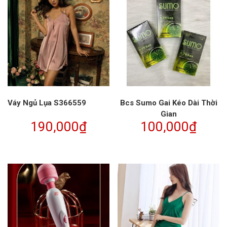
Váy Ngủ Lụa S366559
Bcs Sumo Gai Kéo Dài Thời
Gian
190,000
₫
100,000
₫