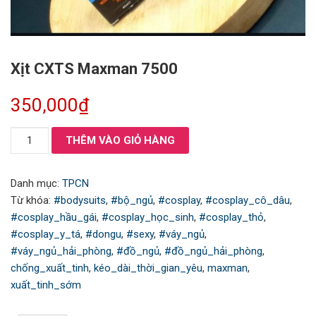
Xịt CXTS Maxman 7500
350,000
₫
Xịt
THÊM VÀO GIỎ HÀNG
CXTS
Maxman
Danh mục:
TPCN
7500
Từ khóa:
#bodysuits
,
#bộ_ngủ
,
#cosplay
,
#cosplay_cô_dâu
,
số
#cosplay_hầu_gái
,
#cosplay_học_sinh
,
#cosplay_thỏ
,
lượng
#cosplay_y_tá
,
#dongu
,
#sexy
,
#váy_ngủ
,
#váy_ngủ_hải_phòng
,
#đồ_ngủ
,
#đồ_ngủ_hải_phòng
,
chống_xuất_tinh
,
kéo_dài_thời_gian_yêu
,
maxman
,
xuất_tinh_sớm