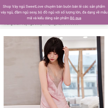
Shop Váy ngủ SweetLove chuyên bán buôn bán lẻ các sản phẩm
váy ngủ, đầm ngủ sexy, bộ đồ ngủ với số lượng lớn, đa dạng về mẫu
mã và kiểu dáng sản phẩm
Bỏ qua
Trang chủ
/
Váy ngủ Sexy
/ Váy Ngủ Lụa S366655