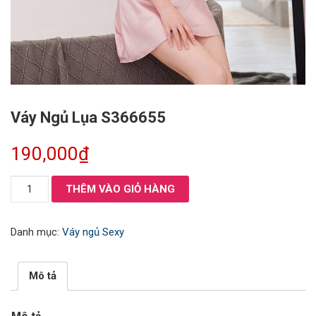
Váy Ngủ Lụa S366655
190,000
₫
Váy
THÊM VÀO GIỎ HÀNG
Ngủ
Lụa
Danh mục:
Váy ngủ Sexy
S366655
số
lượng
Mô tả