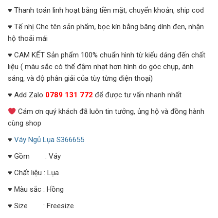
♥ Thanh toán linh hoạt bằng tiền mặt, chuyển khoản, ship cod
♥ Tế nhị Che tên sản phẩm, bọc kín bằng băng dính đen, nhận
hộ thoải mái
♥ CAM KẾT Sản phẩm 100% chuẩn hình từ kiểu dáng đến chất
liệu ( màu sắc có thể đậm nhạt hơn hình do góc chụp, ánh
sáng, và độ phân giải của tùy từng điện thoại)
♥ Add Zalo
0789 131 772
để được tư vấn nhanh nhất
Cám ơn quý khách đã luôn tin tưởng, ủng hộ và đồng hành
cùng shop
♥
Váy Ngủ Lụa S366655
♥ Gồm : Váy
♥ Chất liệu : Lụa
♥ Màu sắc : Hồng
♥ Size : Freesize