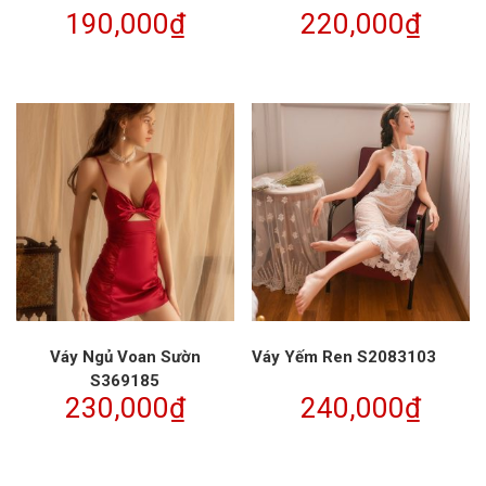
190,000
₫
220,000
₫
Váy Ngủ Voan Sườn
Váy Yếm Ren S2083103
S369185
230,000
₫
240,000
₫