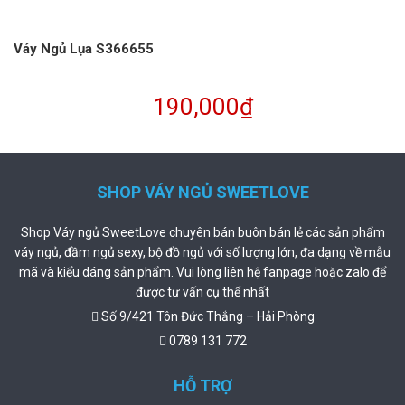
Váy Ngủ Lụa S366655
190,000
₫
SHOP VÁY NGỦ SWEETLOVE
Shop Váy ngủ SweetLove chuyên bán buôn bán lẻ các sản phẩm
váy ngủ, đầm ngủ sexy, bộ đồ ngủ với số lượng lớn, đa dạng về mẫu
mã và kiểu dáng sản phẩm. Vui lòng liên hệ fanpage hoặc zalo để
được tư vấn cụ thể nhất
Số 9/421 Tôn Đức Thắng – Hải Phòng
0789 131 772
HỖ TRỢ