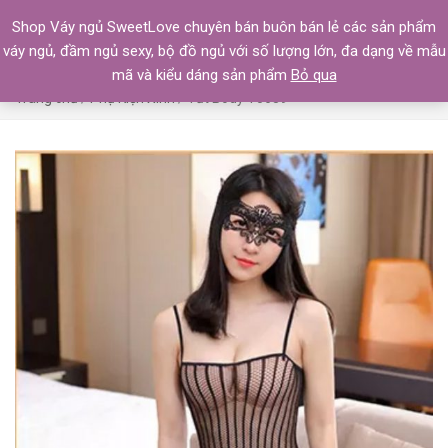
Shop Váy ngủ SweetLove chuyên bán buôn bán lẻ các sản phẩm
váy ngủ, đầm ngủ sexy, bộ đồ ngủ với số lượng lớn, đa dạng về mẫu
mã và kiểu dáng sản phẩm
Bỏ qua
Trang chủ
/
Phụ Kiện Xinh
/ Tất Body T0639