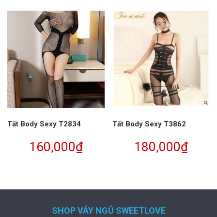
Tất Body Sexy T2834
Tất Body Sexy T3862
160,000
₫
180,000
₫
SHOP VÁY NGỦ SWEETLOVE