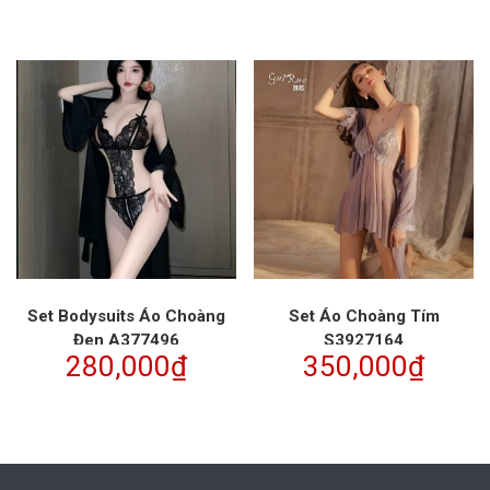
Set Bodysuits Áo Choàng
Set Áo Choàng Tím
Đen A377496
S3927164
280,000
₫
350,000
₫