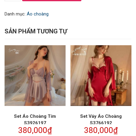
Bodysuits
Áo
Danh mục:
Áo choàng
Choàng
S3764125
số
SẢN PHẨM TƯƠNG TỰ
lượng
Set Áo Choàng Tím
Set Váy Áo Choàng
S3926197
S3766192
380,000
₫
380,000
₫