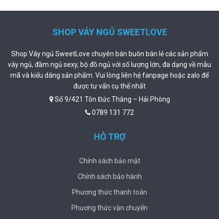
SHOP VÁY NGỦ SWEETLOVE
Shop Váy ngủ SweetLove chuyên bán buôn bán lẻ các sản phẩm
váy ngủ, đầm ngủ sexy, bộ đồ ngủ với số lượng lớn, đa dạng về mẫu
mã và kiểu dáng sản phẩm. Vui lòng liên hệ fanpage hoặc zalo để
được tư vấn cụ thể nhất
Số 9/421 Tôn Đức Thắng – Hải Phòng
0789 131 772
HỖ TRỢ
Chính sách bảo mật
Chính sách bảo hành
Phương thức thanh toán
Phương thức vận chuyển