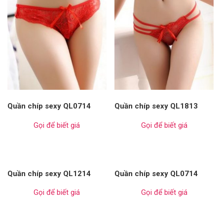
Quần chíp sexy QL0714
Quần chíp sexy QL1813
Gọi để biết giá
Gọi để biết giá
Quần chíp sexy QL1214
Quần chíp sexy QL0714
Gọi để biết giá
Gọi để biết giá