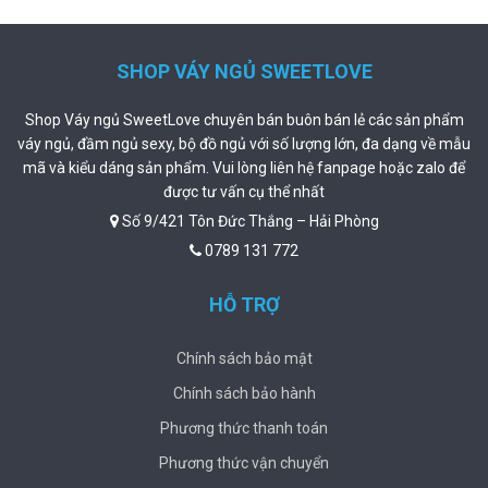
SHOP VÁY NGỦ SWEETLOVE
Shop Váy ngủ SweetLove chuyên bán buôn bán lẻ các sản phẩm
váy ngủ, đầm ngủ sexy, bộ đồ ngủ với số lượng lớn, đa dạng về mẫu
mã và kiểu dáng sản phẩm. Vui lòng liên hệ fanpage hoặc zalo để
được tư vấn cụ thể nhất
Số 9/421 Tôn Đức Thắng – Hải Phòng
0789 131 772
HỖ TRỢ
Chính sách bảo mật
Chính sách bảo hành
Phương thức thanh toán
Phương thức vận chuyển