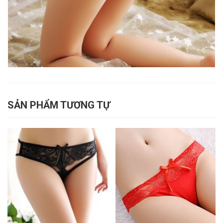
SẢN PHẨM TƯƠNG TỰ