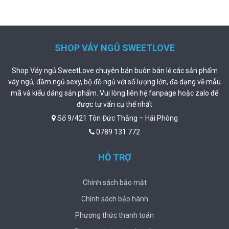
SHOP VÁY NGỦ SWEETLOVE
Shop Váy ngủ SweetLove chuyên bán buôn bán lẻ các sản phẩm
váy ngủ, đầm ngủ sexy, bộ đồ ngủ với số lượng lớn, đa dạng về mẫu
mã và kiểu dáng sản phẩm. Vui lòng liên hệ fanpage hoặc zalo để
được tư vấn cụ thể nhất
Số 9/421 Tôn Đức Thắng – Hải Phòng
0789 131 772
HỖ TRỢ
Chính sách bảo mật
Chính sách bảo hành
Phương thức thanh toán