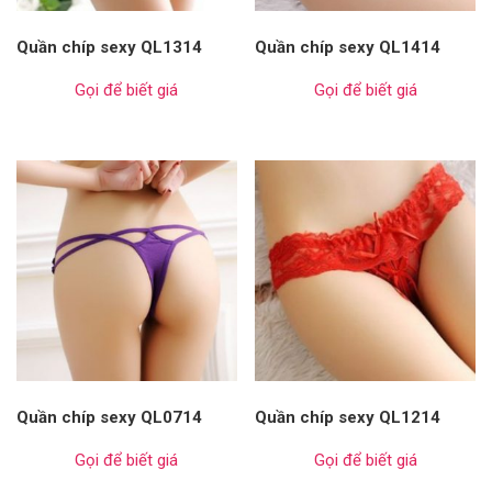
Quần chíp sexy QL1314
Quần chíp sexy QL1414
Gọi để biết giá
Gọi để biết giá
Quần chíp sexy QL0714
Quần chíp sexy QL1214
Gọi để biết giá
Gọi để biết giá