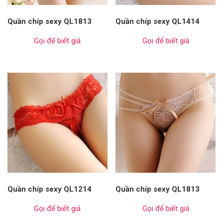
Quần chíp sexy QL1813
Quần chíp sexy QL1414
Gọi để biết giá
Gọi để biết giá
Quần chíp sexy QL1214
Quần chíp sexy QL1813
Gọi để biết giá
Gọi để biết giá