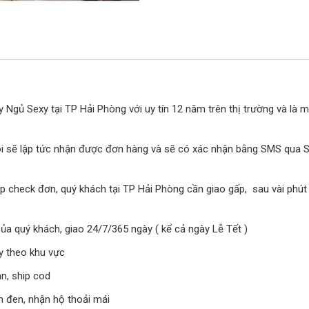
 Ngủ Sexy tại TP Hải Phòng với uy tín 12 năm trên thị trường và là 
ôi sẽ lập tức nhận được đơn hàng và sẽ có xác nhận bằng SMS qua SĐT
p check đơn, quý khách tại TP Hải Phòng cần giao gấp, sau vài phút
của quý khách, giao 24/7/365 ngày ( kể cả ngày Lễ Tết )
y theo khu vực
n, ship cod
h đen, nhận hộ thoải mái