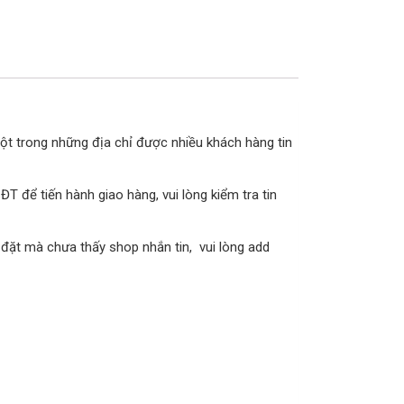
một trong những địa chỉ được nhiều khách hàng tin
 để tiến hành giao hàng, vui lòng kiểm tra tin
 đặt mà chưa thấy shop nhắn tin, vui lòng add