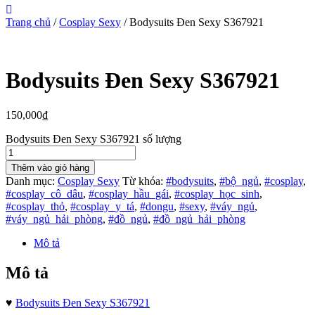
Trang chủ
/
Cosplay Sexy
/ Bodysuits Đen Sexy S367921
Bodysuits Đen Sexy S367921
150,000
₫
Bodysuits Đen Sexy S367921 số lượng
Thêm vào giỏ hàng
Danh mục:
Cosplay Sexy
Từ khóa:
#bodysuits
,
#bộ_ngủ
,
#cosplay
,
#cosplay_cô_dâu
,
#cosplay_hầu_gái
,
#cosplay_học_sinh
,
#cosplay_thỏ
,
#cosplay_y_tá
,
#dongu
,
#sexy
,
#váy_ngủ
,
#váy_ngủ_hải_phòng
,
#đồ_ngủ
,
#đồ_ngủ_hải_phòng
Mô tả
Mô tả
♥
Bodysuits Đen Sexy S367921