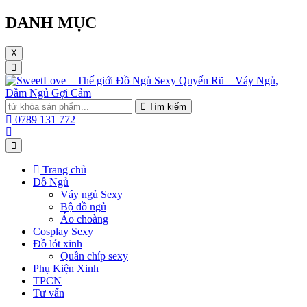
DANH MỤC
X
Tìm kiếm
0789 131 772
Trang chủ
Đồ Ngủ
Váy ngủ Sexy
Bộ đồ ngủ
Áo choàng
Cosplay Sexy
Đồ lót xinh
Quần chíp sexy
Phụ Kiện Xinh
TPCN
Tư vấn