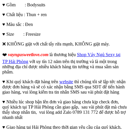
♥ Gồm : Bodysuits
♥ Chất liệu : Thun + ren
♥ Màu sắc : Đen
♥ Size : Freesize
❌ KHÔNG giặt với chất tẩy rửa mạnh, KHÔNG giặt máy.
❤️
vayngusweetlove.com
là thương hiệu
Shop Váy Ngủ Sexy tại
TP Hải Phòng
với uy tín 12 năm trên thị trường và là một trong
những địa chỉ được nhiều khách hàng tin tưởng và mua sắm sản
phẩm.
♥ Khi quý khách đặt hàng trên
website
thì chúng tôi sẽ lập tức nhận
được đơn hàng và sẽ có xác nhận bằng SMS qua SĐT để tiến hành
giao hàng, vui lòng kiểm tra tin nhắn SMS sau vài phút đặt hàng
♥ Nhiều lúc shop bận lên đơn và giao hàng chưa kịp check đơn,
quý khách tại TP Hải Phòng cần giao gấp, sau vài phút đặt mà chưa
thấy shop nhắn tin, vui lòng add Zalo 0789 131 772 để được hỗ trợ
nhanh nhất
♥ Giao hàng tại Hải Phòng theo thời gian yêu cầu của quý khách,