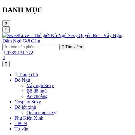
DANH MỤC
X
Tìm kiếm
0789 131 772
Trang chủ
Đồ Ngủ
Váy ngủ Sexy
Bộ đồ ngủ
Áo choàng
Cosplay Sexy
Đồ lót xinh
Quần chíp sexy
Phụ Kiện Xinh
TPCN
Tư vấn